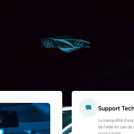
Support Tec
La tranquillité d’es
de l’aide en cas de 
productivité.