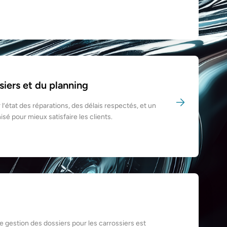
siers et du planning
ur l’état des réparations, des délais respectés, et un
sé pour mieux satisfaire les clients.
e gestion des dossiers pour les carrossiers est